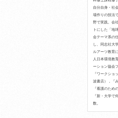
自分自身・社
場作りの技法
野で実践。会
トにした「地球市民
会テーマ系の仕
し、同志社大学
ルアーツ教育
人日本環境教
ーション協会
『ワークショ
波書店），『
『看護のため
『新・大学で
数。