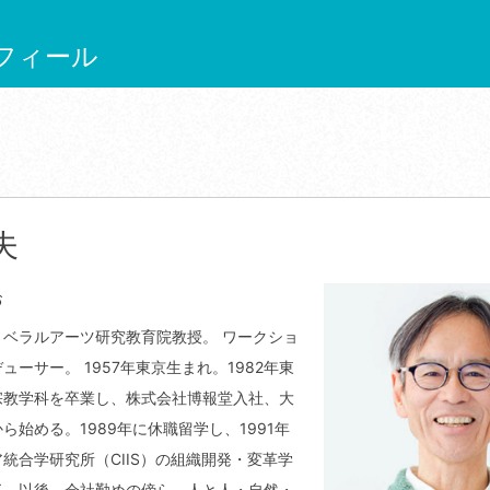
フィール
夫
お
リベラルアーツ研究教育院教授。 ワークショ
ューサー。 1957年東京生まれ。1982年東
宗教学科を卒業し、株式会社博報堂入社、大
ら始める。1989年に休職留学し、1991年
統合学研究所（CIIS）の組織開発・変革学
了。以後、会社勤めの傍ら、人と人・自然・