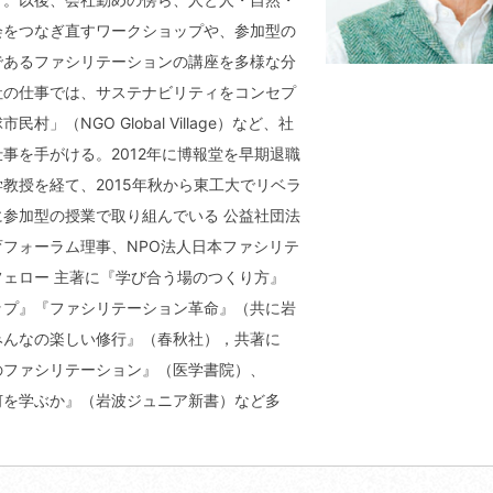
会をつなぎ直すワークショップや、参加型の
であるファシリテーションの講座を多様な分
社の仕事では、サステナビリティをコンセプ
村」（NGO Global Village）など、社
事を手がける。2012年に博報堂を早期退職
教授を経て、2015年秋から東工大でリベラ
に参加型の授業で取り組んでいる 公益社団法
育フォーラム理事、NPO法人日本ファシリテ
フェロー 主著に『学び合う場のつくり方』
ップ』『ファシリテーション革命』（共に岩
みんなの楽しい修行』（春秋社），共著に
のファシリテーション』（医学書院）、
何を学ぶか』（岩波ジュニア新書）など多