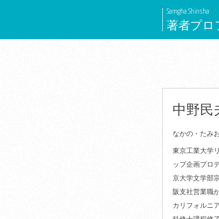
Skip
Samgha Shinsha
to
著者プロ
content
中野民
なかの・たみ
東京工業大学
ップ企画プロデ
京大学文学部
阪支社営業職か
カリフォルニア
科修士課程修