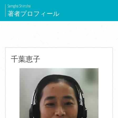
Skip
Samgha Shinsha
to
著者プロフィール
content
千葉恵子