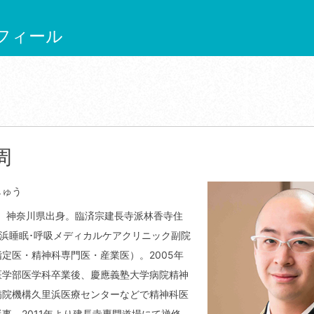
フィール
周
しゅう
れ。神奈川県出身。臨済宗建長寺派林香寺住
横浜睡眠･呼吸メディカルケアクリニック副院
定医・精神科専門医・産業医）。2005年
医学部医学科卒業後、慶應義塾大学病院精神
病院機構久里浜医療センターなどで精神科医
事。2011年より建長寺専門道場にて禅修