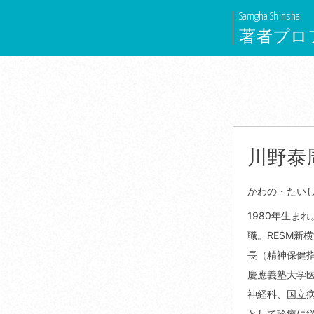
Skip
Samgha Shinsha
to
著者プロ
content
川野泰
かわの・たい
1980年生ま
職。RESM新
長（精神保健指
慶應義塾大学
神経科、国立
として診療に従