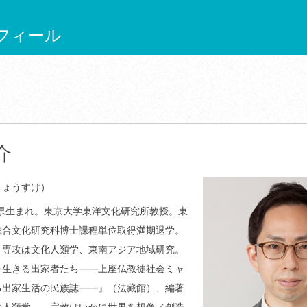
フィール
介
りょうすけ）
岡県生まれ。東京大学東洋文化研究所教授。東
総合文化研究科博士課程単位取得満期退学。
。専攻は文化人類学、東南アジア地域研究。
を生きる出家者たち——上座仏教徒社会ミャ
る出家生活の民族誌——』（法藏館）、編著
の人類学——宗教はいかに世界を想像／創造