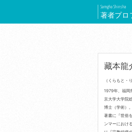
Skip
Samgha Shinsha
to
著者プロ
content
藏本龍
（くらもと・
1979年、福
京大学大学院
博士（学術）
著書に『世俗
ンマーにおけ
に『宗教組織