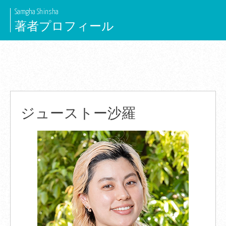
Skip
Samgha Shinsha
to
著者プロフィール
content
ジューストー沙羅