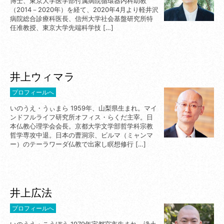
博士、東京大学医学部付属病院循環器内科助教
（2014－2020年）を経て、2020年4月より軽井沢
病院総合診療科医長、信州大学社会基盤研究所特
任准教授、東京大学先端科学技 […]
井上ウィマラ
プロフィールへ
いのうえ・うぃまら 1959年、山梨県生まれ。マイ
ンドフルライフ研究所オフィス・らくだ主宰。日
本仏教心理学会会長。京都大学文学部哲学科宗教
哲学専攻中退。日本の曹洞宗、ビルマ（ミャンマ
ー）のテーラワーダ仏教で出家し瞑想修行 […]
井上広法
プロフィールへ