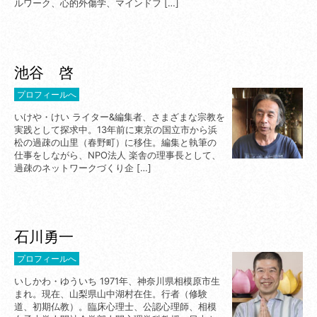
ルワーク、心的外傷学、マインドフ […]
池谷 啓
プロフィールへ
いけや・けい ライター&編集者、さまざまな宗教を
実践として探求中。13年前に東京の国立市から浜
松の過疎の山里（春野町）に移住。編集と執筆の
仕事をしながら、NPO法人 楽舎の理事長として、
過疎のネットワークづくり企 […]
石川勇一
プロフィールへ
いしかわ・ゆういち 1971年、神奈川県相模原市生
まれ。現在、山梨県山中湖村在住。行者（修験
道、初期仏教）。臨床心理士、公認心理師、相模