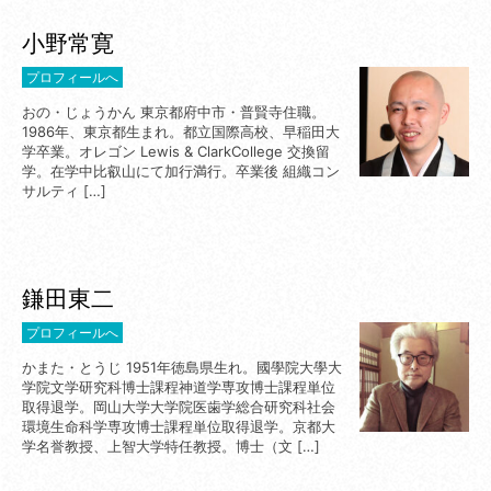
小野常寛
プロフィールへ
おの・じょうかん 東京都府中市・普賢寺住職。
1986年、東京都生まれ。都立国際高校、早稲田大
学卒業。オレゴン Lewis & ClarkCollege 交換留
学。在学中比叡山にて加行満行。卒業後 組織コン
サルティ […]
鎌田東二
プロフィールへ
かまた・とうじ 1951年徳島県生れ。國學院大學大
学院文学研究科博士課程神道学専攻博士課程単位
取得退学。岡山大学大学院医歯学総合研究科社会
環境生命科学専攻博士課程単位取得退学。京都大
学名誉教授、上智大学特任教授。博士（文 […]