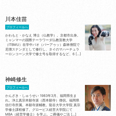
川本佳苗
プロフィールへ
かわもと・かなえ 博士（仏教学）。京都市出身。
ミャンマーの国際テーラワーダ仏教宣教大学
（ITBMU）在学中パオ（パーアゥッ）森林僧院で
尼僧スナンダとして修行し、タイのマハーチュラ
ーロンコーン大学で修士号を取得するなど、6 […]
神崎修生
プロフィールへ
かんざき・しゅうせい 1983年3月、福岡県生ま
れ。浄土真宗本願寺派（西本願寺）僧侶。福岡県
信行寺所属。本願寺派輔教。龍谷大学大学院 真宗
学修士課程修了。グロービス経営大学院にて
MBA（経営学修士）を学ぶ。ご葬儀やご法 […]