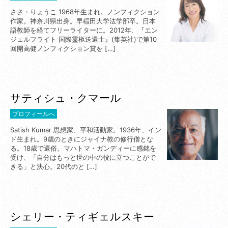
ささ・りょうこ 1968年生まれ。ノンフィクション
作家。神奈川県出身。早稲田大学法学部卒。日本
語教師を経てフリーライターに。2012年、『エン
ジェルフライト 国際霊柩送還士』(集英社)で第10
回開高健ノンフィクション賞を […]
サティシュ・クマール
プロフィールへ
Satish Kumar 思想家、平和活動家。1936年、イン
ド生まれ。9歳のときにジャイナ教の修行僧とな
る。18歳で還俗。マハトマ・ガンディーに感銘を
受け、「自分はもっと世の中の役に立つことがで
きる」と決心。20代のと […]
シェリー・ティギェルスキー