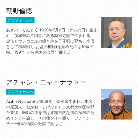
朝野倫徳
プロフィールへ
あさの・りんとく 1960年7月6日（ナムの日）生ま
れ。茨城県の片田舎にある時宗寺院で生まれる。
念仏とウシガエルの鳴き声を子守唄に育ち、小僧
として檀家回り(お盆の棚経)を始めたのは10歳の
時。1991年から南無の会青年部 […]
アチャン・ニャーナラトー
プロフィールへ
Ajahn Nyanarato 1958年、奈良県生まれ。本名：
中尾茂人（なかお・しげひと）。京都大学医学部
卒業後、医師の道を選ばず精神的な道の探求のた
めインドへ旅し、その後タイへ渡り、アチャン・
チャー師の僧院の分院であ […]