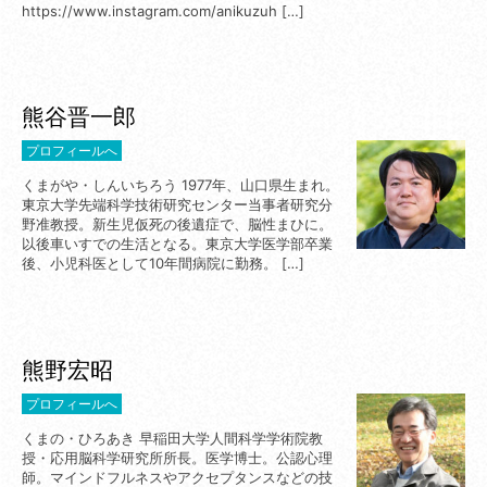
https://www.instagram.com/anikuzuh […]
熊谷晋一郎
プロフィールへ
くまがや・しんいちろう 1977年、山口県生まれ。
東京大学先端科学技術研究センター当事者研究分
野准教授。新生児仮死の後遺症で、脳性まひに。
以後車いすでの生活となる。東京大学医学部卒業
後、小児科医として10年間病院に勤務。 […]
熊野宏昭
プロフィールへ
くまの・ひろあき 早稲田大学人間科学学術院教
授・応用脳科学研究所所長。医学博士。公認心理
師。マインドフルネスやアクセプタンスなどの技