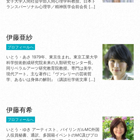
女子大学人間社会学部人間心理学科教授。日本ト
ランスパーソナル心理学／精神医学会前会長 […]
伊藤亜紗
プロフィールへ
いとう・あさ 1979年、東京生まれ。東京工業大学
科学技術創成研究院未来の人類研究センター長。
同リベラルアーツ研究教育院教授。専門は美学、
現代アート。主な著作に『ヴァレリーの芸術哲
学、あるいは身体の解剖』（講談社学術文庫 […]
伊藤有希
プロフィールへ
いとう・ゆき アーティスト、バイリンガルMC外国
人役員秘書、通訳、多国籍イベントのMC及びプロ