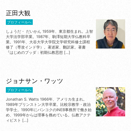
正田大観
プロフィールへ
しょうだ・ だいかん 1959年、東京都生まれ。上智
大学法学部卒業。1987年、駒澤短期大学仏教科卒
業。1991年、大谷大学大学院文学研究科修士課程
修了（専攻インド学）。著述家、翻訳家。著書
『はじめのブッダ：初期仏教思想 […]
ジョナサン・ワッツ
プロフィールへ
Jonathan S. Watts 1966年、アメリカ生まれ。
1989年プリンストン大学卒業。比較宗教学・政治
学学士。1990年にバンコクのINEB事務所で働き始
め、1999年からは理事を務めている。仏教アクテ
ィビスト […]