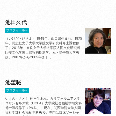
池田久代
プロフィールへ
（いけだ・ひさよ） 1949年、山口県生まれ。1975
年、同志社女子大学大学院文学研究科修士課程修
了。2013年、奈良女子大学大学院人間文化研究科
比較文化学博士課程満期退学。元・皇學館大学教
授。2007年から2009年ま […]
池埜聡
プロフィールへ
いけの・さとし 神戸生まれ。カリフォルニア大学
ロサンゼルス校（UCLA）大学院社会福祉学研究科
博士課程修了（Ph.D.）。現在、関西学院大学人間
福祉学部社会福祉学科教授。専門は臨床ソーシャ