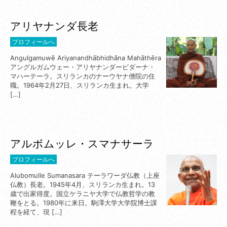
アリヤナンダ長老
プロフィールへ
Angulgamuwē Ariyanandhābhidhāna Mahāthēra
アングルガムウェー・アリヤナンダービダーナ・
マハーテーラ。スリランカのナーウヤナ僧院の住
職。1964年2月27日、スリランカ生まれ。大学
[…]
アルボムッレ・スマナサーラ
プロフィールへ
Alubomulle Sumanasara テーラワーダ仏教（上座
仏教）長老。1945年4月、スリランカ生まれ。13
歳で出家得度。国立ケラニヤ大学で仏教哲学の教
鞭をとる。1980年に来日。駒澤大学大学院博士課
程を経て、現 […]