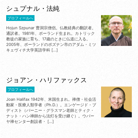
シュプナル・法純
プロフィールへ
Hojun Szpunar 曹洞宗僧侶。仏教経典の翻訳者。
通訳者。1981年、ポーランド生まれ。カトリック
教徒の家族に育ち、17歳のときに仏道に入る。
2005年、ポーランドのポズナン市のアダム・ミツ
キェヴィチ大学英語学科 […]
ジョアン・ハリファックス
プロフィールへ
Joan Halifax 1942年、米国生まれ。禅僧・社会活
動家・医療人類学者（Ph.D.）。エンゲージド・ブ
ディスト（バーニー・グラスマン老師とティク・
ナット・ハン禅師から法灯を受け継ぐ）。ウパー
ヤ禅センター創設者・ […]