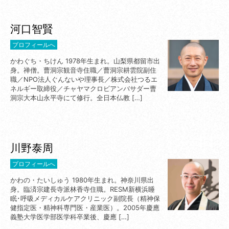
河口智賢
プロフィールへ
かわぐち・ちけん 1978年生まれ。山梨県都留市出
身。禅僧。曹洞宗観音寺住職／曹洞宗耕雲院副住
職／NPO法人ぐんないや理事長／株式会社つるエ
ネルギー取締役／チャヤマクロビアンバサダー曹
洞宗大本山永平寺にて修行。全日本仏教 […]
川野泰周
プロフィールへ
かわの・たいしゅう 1980年生まれ。神奈川県出
身。臨済宗建長寺派林香寺住職。RESM新横浜睡
眠･呼吸メディカルケアクリニック副院長（精神保
健指定医・精神科専門医・産業医）。2005年慶應
義塾大学医学部医学科卒業後、慶應 […]