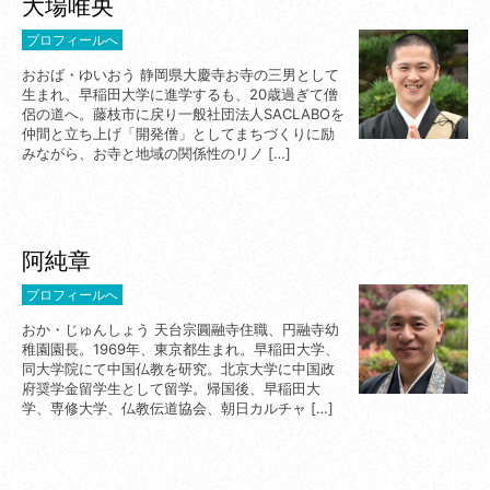
大場唯央
プロフィールへ
おおば・ゆいおう 静岡県大慶寺お寺の三男として
生まれ、早稲田大学に進学するも、20歳過ぎて僧
侶の道へ。藤枝市に戻り一般社団法人SACLABOを
仲間と立ち上げ「開発僧」としてまちづくりに励
みながら、お寺と地域の関係性のリノ […]
阿純章
プロフィールへ
おか・じゅんしょう 天台宗圓融寺住職、円融寺幼
稚園園長。1969年、東京都生まれ。早稲田大学、
同大学院にて中国仏教を研究。北京大学に中国政
府奨学金留学生として留学。帰国後、早稲田大
学、専修大学、仏教伝道協会、朝日カルチャ […]