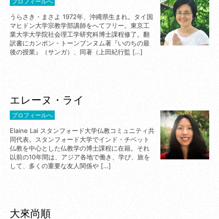
プロフィールへ
うらさき・まさよ 1972年、沖縄県生まれ。タイ国
マヒドン大学宗教学部講師をへてフリー。東京工
業大学大学院社会理工学研究科博士課程修了。翻
訳書にカンポン・トーンブンヌム著『いのちの最
後の授業』（サンガ）、同著（上田紀行監 […]
エレーヌ・ライ
プロフィールへ
Elaine Lai スタンフォード大学仏教コミュニティ共
同代表。スタンフォード大学でインド・チベット
仏教を中心とした仏教学の博士課程に在籍。それ
以前の10年間は、アジア各地で働き、学び、旅を
して、多くの重要な友人関係や […]
大來尚順