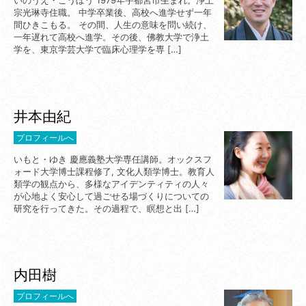
いのうえ・こうぼう 1979年宇都宮市生まれ。浄土
宗光琳寺住職。 中学卒業後、高校へ進学せず一年
間ひきこもる。 その間、人生の意味を問い続け、
一年遅れて高校へ進学。その後、佛教大学で浄土
学を、東京学芸大学で臨床心理学を専 […]
井本由紀
プロフィールへ
いもと・ゆき 慶應義塾大学専任講師。オックスフ
ォード大学博士課程修了, 文化人類学博士。教育人
類学の観点から、多様なアイデンティティの人々
が心地よく安心して過ごせる場づくりについての
研究を行ってきた。その過程で、瞑想と出 […]
内田樹
プロフィールへ