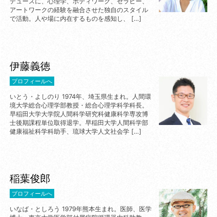
デュースに、心理学、ボディワーク、セラピー、
アートワークの経験を融合させた独自のスタイル
で活動。人や場に内在するものを感知し、 […]
伊藤義徳
プロフィールへ
いとう・よしのり 1974年、埼玉県生まれ。人間環
境大学総合心理学部教授・総合心理学科学科長。
早稲田大学大学院人間科学研究科健康科学専攻博
士後期課程単位取得退学。早稲田大学人間科学部
健康福祉科学科助手、琉球大学人文社会学 […]
稲葉俊郎
プロフィールへ
いなば・としろう 1979年熊本生まれ。医師、医学