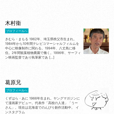
木村衞
プロフィールへ
きむら・まもる 1962年、埼玉県秩父市生まれ。
1984年から10年間テレビコマーシャルフィルムを
中心に映像制作に関わる。1994年、八丈島に移
住。2年間観葉植物農園で働く。1996年、サーフィ
ン映画監督であり執筆家であ […]
葛原兄
プロフィールへ
くずはら・あに 1966年生まれ。ヤングマガジンに
て漫画家デビュー。代表作「高校の人達」「うー
さん」。現在は北海道でのんびり創作活動中。 イ
ンスタグラム