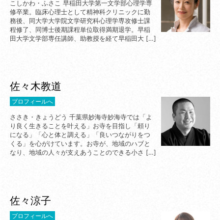
こしかわ・ふさこ 早稲田大学第一文学部心理学専
修卒業。臨床心理士として精神科クリニックに勤
務後、同大学大学院文学研究科心理学専攻修士課
程修了、同博士後期課程単位取得満期退学。早稲
田大学文学部専任講師、助教授を経て早稲田大 […]
佐々木教道
プロフィールへ
ささき・きょうどう 千葉県妙海寺妙海寺では「よ
り良く生きることを叶える」お寺を目指し「頼り
になる」「心と体と調える」「良いつながりをつ
くる」を心がけています。お寺が、地域のハブと
なり、地域の人々が支えあうことのできる小さ […]
佐々涼子
プロフィールへ