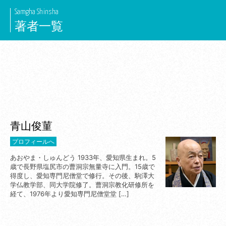
Skip
Samgha Shinsha
to
著者一覧
content
青山俊菫
プロフィールへ
あおやま・しゅんどう 1933年、愛知県生まれ。5
歳で長野県塩尻市の曹洞宗無量寺に入門。15歳で
得度し、愛知専門尼僧堂で修行。その後、駒澤大
学仏教学部、同大学院修了。曹洞宗教化研修所を
経て、1976年より愛知専門尼僧堂堂 […]