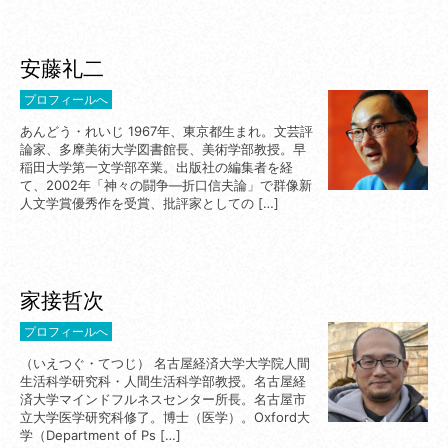
安藤礼二
プロフィールへ
あんどう・れいじ 1967年、東京都生まれ。文芸評
論家、多摩美術大学図書館長、美術学部教授。早
稲田大学第一文学部卒業。出版社の編集者を経
て、2002年「神々の闘争―折口信夫論」で群像新
人文学賞優秀作を受賞、批評家としての […]
家接哲次
プロフィールへ
（いえつぐ・てつじ） 名古屋経済大学大学院人間
生活科学研究科・人間生活科学部教授。名古屋経
済大学マインドフルネスセンター所長。名古屋市
立大学医学研究科修了。博士（医学）。Oxford大
学（Department of Ps […]