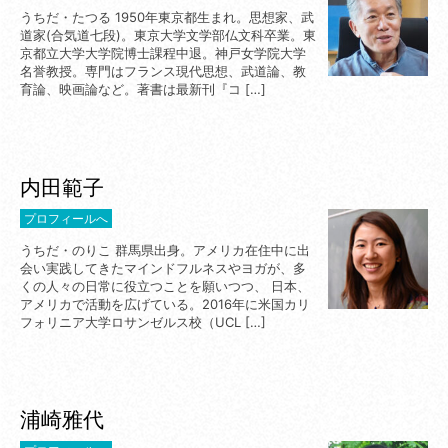
うちだ・たつる 1950年東京都生まれ。思想家、武
道家(合気道七段)。東京大学文学部仏文科卒業。東
京都立大学大学院博士課程中退。神戸女学院大学
名誉教授。専門はフランス現代思想、武道論、教
育論、映画論など。著書は最新刊『コ […]
内田範子
プロフィールへ
うちだ・のりこ 群馬県出身。アメリカ在住中に出
会い実践してきたマインドフルネスやヨガが、多
くの人々の日常に役立つことを願いつつ、 日本、
アメリカで活動を広げている。2016年に米国カリ
フォリニア大学ロサンゼルス校（UCL […]
浦崎雅代