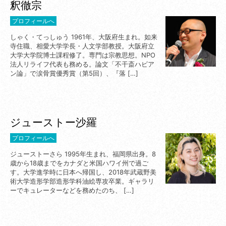
釈徹宗
プロフィールへ
しゃく・てっしゅう 1961年、大阪府生まれ。如来
寺住職、相愛大学学長・人文学部教授。大阪府立
大学大学院博士課程修了。専門は宗教思想。NPO
法人リライフ代表も務める。論文「不干斎ハビア
ン論」で涙骨賞優秀賞（第5回）、『落 […]
ジューストー沙羅
プロフィールへ
ジューストーさら 1995年生まれ、福岡県出身。8
歳から18歳までをカナダと米国ハワイ州で過ご
す。大学進学時に日本へ帰国し、2018年武蔵野美
術大学造形学部造形学科油絵専攻卒業。ギャラリ
ーでキュレーターなどを務めたのち、 […]