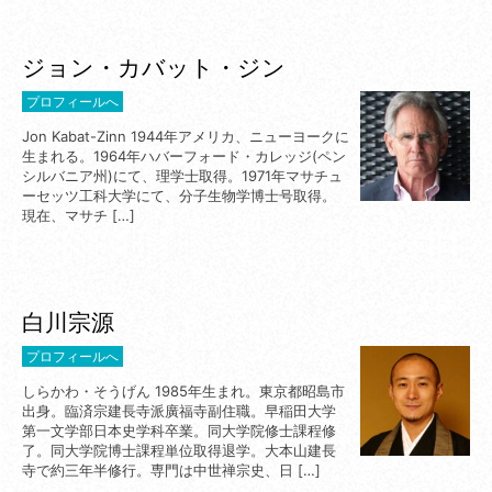
ジョン・カバット・ジン
プロフィールへ
Jon Kabat-Zinn 1944年アメリカ、ニューヨークに
生まれる。1964年ハバーフォード・カレッジ(ペン
シルバニア州)にて、理学士取得。1971年マサチュ
ーセッツ工科大学にて、分子生物学博士号取得。
現在、マサチ […]
白川宗源
プロフィールへ
しらかわ・そうげん 1985年生まれ。東京都昭島市
出身。臨済宗建長寺派廣福寺副住職。早稲田大学
第一文学部日本史学科卒業。同大学院修士課程修
了。同大学院博士課程単位取得退学。大本山建長
寺で約三年半修行。専門は中世禅宗史、日 […]