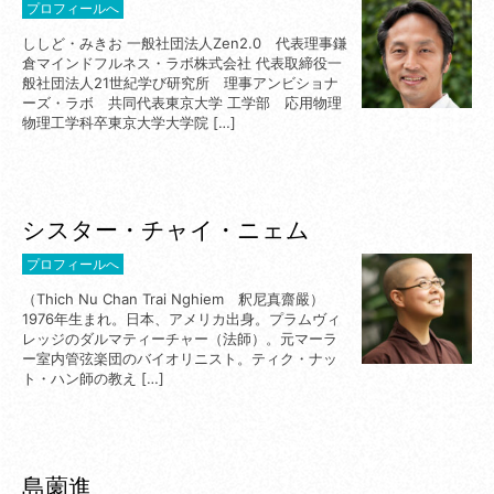
プロフィールへ
ししど・みきお 一般社団法人Zen2.0 代表理事鎌
倉マインドフルネス・ラボ株式会社 代表取締役一
般社団法人21世紀学び研究所 理事アンビショナ
ーズ・ラボ 共同代表東京大学 工学部 応用物理
物理工学科卒東京大学大学院 […]
シスター・チャイ・ニェム
プロフィールへ
（Thich Nu Chan Trai Nghiem 釈尼真齋嚴）
1976年生まれ。日本、アメリカ出身。プラムヴィ
レッジのダルマティーチャー（法師）。元マーラ
ー室内管弦楽団のバイオリニスト。ティク・ナッ
ト・ハン師の教え […]
島薗進