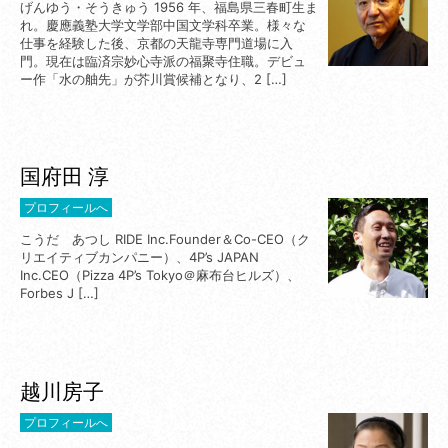
げんゆう・そうきゅう 1956 年、福島県三春町生ま
れ。慶應義塾大学文学部中国文学科卒業。様々な
仕事を経験した後、京都の天龍寺専門道場に入
門。現在は臨済宗妙心寺派の福聚寺住職。デビュ
ー作「水の舳先」が芥川賞候補となり、2 […]
国府田 淳
プロフィールへ
こうだ あつし RIDE Inc.Founder＆Co-CEO（ク
リエイティブカンパニー）、4P’s JAPAN
Inc.CEO（Pizza 4P’s Tokyo＠麻布台ヒルズ）、
Forbes J […]
越川房子
プロフィールへ