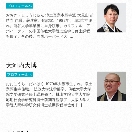
プロフィールへ
おおぎ・しょうじゅん 浄土真宗本願寺派 大見山 超
勝寺 住職。著述家、翻訳家。1982年、山口市生ま
れ。龍谷大学卒業後に単身渡米。カリフォルニア
州バークレーの米国仏教大学院に進学し修士課程
を修了。その後、同国ハーバード大 […]
大河内大博
プロフィールへ
おおこうち・だいはく 1979年大阪市生まれ。浄土
宗願生寺住職。 法政大学法学部卒。佛教大学大学
院文学研究科修士課程修了。桃山学院大学大学院
応用社会学研究科博士前期課程修了。大阪大学大
学院人間科学研究科博士後期課程単位修 […]