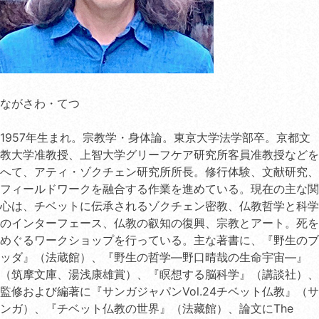
ながさわ・てつ
1957年生まれ。宗教学・身体論。東京大学法学部卒。京都文
教大学准教授、上智大学グリーフケア研究所客員准教授などを
へて、アティ・ゾクチェン研究所所長。修行体験、文献研究、
フィールドワークを融合する作業を進めている。現在の主な関
心は、チベットに伝承されるゾクチェン密教、仏教哲学と科学
のインターフェース、仏教の叡知の復興、宗教とアート。死を
めぐるワークショップを行っている。主な著書に、『野生のブ
ッダ』（法蔵館）、『野生の哲学―野口晴哉の生命宇宙―』
（筑摩文庫、湯浅康雄賞）、『瞑想する脳科学』（講談社）、
監修および編著に『サンガジャパンVol.24チベット仏教』（サ
ンガ）、『チベット仏教の世界』（法藏館）、論文にThe