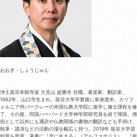
おおぎ・しょうじゅん
浄土真宗本願寺派 大見山 超勝寺 住職。著述家、翻訳家。
1982年、山口市生まれ。龍谷大学卒業後に単身渡米。カリフ
ォルニア州バークレーの米国仏教大学院に進学し修士課程を修
了。その後、同国ハーバード大学神学部研究員を経て帰国。僧
侶として以外にも通訳や仏教関係の書物の翻訳なども手掛け、
執筆・講演などの活動の場を幅広く持つ。2019年 龍谷大学奨
励賞を受賞。著書に『楽に生きる』（アルファポリス）、『超