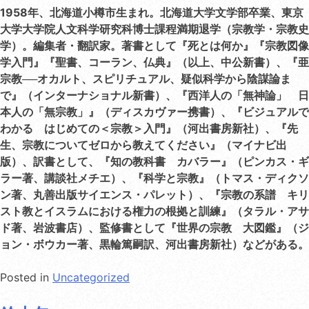
1958
年、北海道小樽市生まれ。北海道大学文学部卒業、東京
大学大学院人文科学研究科博士課程満期退学（宗教学・宗教史
学）。編集者・翻訳家。著書として『死とは何か』『宗教図像
学入門』『聖書、コーラン、仏典』（以上、中公新書）、『亜
宗教──オカルト、スピリチュアル、疑似科学から陰謀論ま
で』（インターナショナル新書）、『西洋人の「無神論」 日
本人の「無宗教」』（ディスカヴァー携書）、『ビジュアルで
わかる はじめての＜宗教＞入門』（河出書房新社）、『先
生、宗教についてゼロから教えてください』（マイナビ出
版）、訳書として、『知の教科書 カバラー』（ピンカス・ギ
ラー著、講談社メチエ）、『科学と宗教』（トマス・ディクソ
ン著、丸善出版サイエンス・パレット）、『宗教の系譜 キリ
スト教とイスラムにおける権力の根拠と訓練』（タラル・アサ
ド著、岩波書店）、監修書として『世界の宗教 大図鑑』（ジ
ョン・ボウカー著、黒輪篤嗣訳、河出書房新社）などがある。
Posted in
Uncategorized