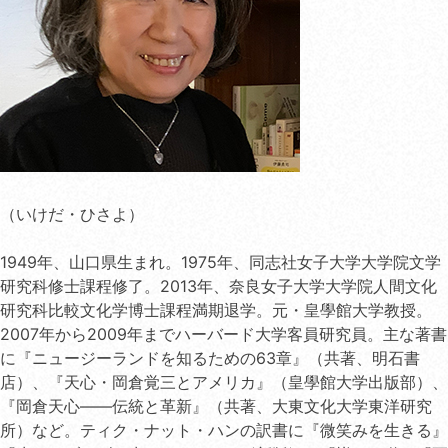
（いけだ・ひさよ）
1949年、山口県生まれ。1975年、同志社女子大学大学院文学
研究科修士課程修了。2013年、奈良女子大学大学院人間文化
研究科比較文化学博士課程満期退学。元・皇學館大学教授。
2007年から2009年までハーバード大学客員研究員。主な著書
に『ニュージーランドを知るための63章』（共著、明石書
店）、『天心・岡倉覚三とアメリカ』（皇學館大学出版部）、
『岡倉天心——伝統と革新』（共著、大東文化大学東洋研究
所）など。ティク・ナット・ハンの訳書に『微笑みを生きる』