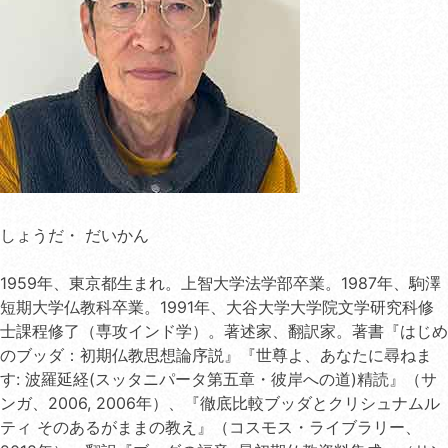
しょうだ・ だいかん
1959年、東京都生まれ。上智大学法学部卒業。1987年、駒澤
短期大学仏教科卒業。1991年、大谷大学大学院文学研究科修
士課程修了（専攻インド学）。著述家、翻訳家。著書『はじめ
のブッダ：初期仏教思想論序説』『世尊よ、あなたに尋ねま
す: 波羅延経(スッタニパータ第五章・彼岸への道)精読』（サ
ンガ、2006, 2006年）、『徹底比較ブッダとクリシュナムル
ティ そのあるがままの教え』（コスモス・ライブラリー、