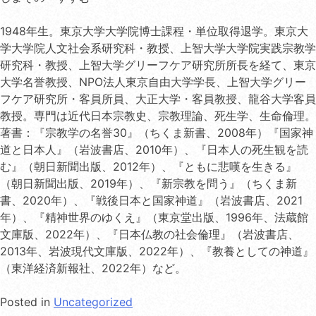
1948年生。東京大学大学院博士課程・単位取得退学。東京大
学大学院人文社会系研究科・教授、上智大学大学院実践宗教学
研究科・教授、上智大学グリーフケア研究所所長を経て、東京
大学名誉教授、NPO法人東京自由大学学長、上智大学グリー
フケア研究所・客員所員、大正大学・客員教授、龍谷大学客員
教授。専門は近代日本宗教史、宗教理論、死生学、生命倫理。
著書：『宗教学の名誉30』（ちくま新書、2008年）『国家神
道と日本人』（岩波書店、2010年）、『日本人の死生観を読
む』（朝日新聞出版、2012年）、『ともに悲嘆を生きる』
（朝日新聞出版、2019年）、『新宗教を問う』（ちくま新
書、2020年）、『戦後日本と国家神道』（岩波書店、2021
年）、『精神世界のゆくえ』（東京堂出版、1996年、法蔵館
文庫版、2022年）、『日本仏教の社会倫理』（岩波書店、
2013年、岩波現代文庫版、2022年）、『教養としての神道』
（東洋経済新報社、2022年）など。
Posted in
Uncategorized