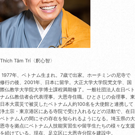
Thích Tâm Trí〈釈心智〉
1977年、ベトナム生まれ。7歳で出家。ホーチミンの尼寺で
修行の後、2001年、日本に留学。大正大学大学院梵文学、国
際仏教学大学院大学博士課程満期修了。一般社団法人在日ベト
ナム仏教信者会代表理事。大恩寺住職。ひとさじの会理事。東
日本大震災で被災したベトナム人約100名を大使館と連携して
浄土宗・東京港区にある寺院で受け入れるなどの活動で、在日
ベトナム人の間にその存在を知られるようになる。埼玉県の大
恩寺を拠点にベトナム人技能実習生や留学生たちの様々な支援
を続けている。現在、足立区に大恩寺分院を建設中。