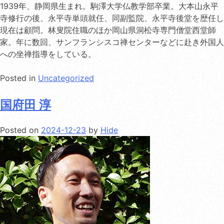
1939年、静岡県生まれ。駒澤大学仏教学部卒業。大本山永平
寺修行の後、永平寺単頭就任、同副監院、永平寺後堂を歴任し
現在は顧問。林叟院住職のほか岡山県洞松寺専門僧堂西堂師
家。年に数回、サンフランシスコ禅センターなどに赴き外国人
への坐禅指導をしている。
Posted in
Uncategorized
国府田 淳
Posted on
2024-12-23
by
Hide