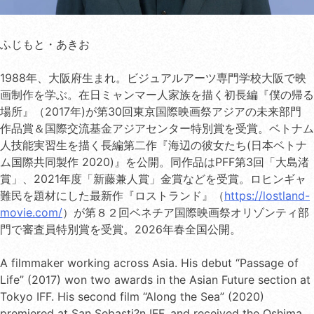
ふじもと・あきお
1988年、大阪府生まれ。ビジュアルアーツ専門学校大阪で映
画制作を学ぶ。在日ミャンマー人家族を描く初長編『僕の帰る
場所』（2017年)が第30回東京国際映画祭アジアの未来部門
作品賞＆国際交流基金アジアセンター特別賞を受賞。ベトナム
人技能実習生を描く長編第二作『海辺の彼女たち(日本ベトナ
ム国際共同製作 2020)』を公開。同作品はPFF第3回「大島渚
賞」、2021年度「新藤兼人賞」金賞などを受賞。ロヒンギャ
難民を題材にした最新作『ロストランド』（
https://lostland-
movie.com/
）が第８２回ベネチア国際映画祭オリゾンティ部
門で審査員特別賞を受賞。2026年春全国公開。
A filmmaker working across Asia. His debut “Passage of
Life” (2017) won two awards in the Asian Future section at
Tokyo IFF. His second film “Along the Sea” (2020)
premiered at San Sebasti?n IFF, and received the Oshima