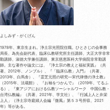
よしみず・がくげん
1978年、東京生まれ。浄土宗光照院住職。ひとさじの会事務
局長、為先会副代表、臨床仏教研究所主任講師、大正大学非常
勤講師、淑徳大学兼任講師、東京慈恵医科大学病院非常勤講
師。主な著作や論文には、『浄土宗の教えと福祉実践』（共
著、2012年、ノンブル）、『「臨床仏教」入門』（共著、
2013年、白馬舎）、『霊芝元照の研究―宋代律僧の浄土教』
（2015年、法蔵館）、『お袖をつかんで』（2019年、てるふ
る）、『東アジアにおける仏教ソーシャルワーク 中国仏教・
台湾仏教編』（共著、2021年、学文社）、「行誡上人と弁栄
上人」（浄土宗寺庭婦人会編『微風』第５３号所収、2021
年）等がある。