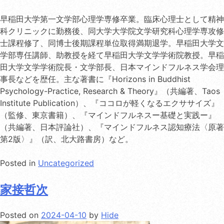
早稲田大学第一文学部心理学専修卒業。臨床心理士として精神
科クリニックに勤務後、同大学大学院文学研究科心理学専攻修
士課程修了、同博士後期課程単位取得満期退学。早稲田大学文
学部専任講師、助教授を経て早稲田大学文学学術院教授。早稲
田大学文学学術院長・文学部長、日本マインドフルネス学会理
事長などを歴任。主な著書に『Horizons in Buddhist
Psychology-Practice, Research & Theory』（共編著、Taos
Institute Publication）、『ココロが軽くなるエクササイズ』
（監修、東京書籍）、『マインドフルネスー基礎と実践ー』
（共編著、日本評論社）、『マインドフルネス認知療法〈原著
第2版〉』（訳、北大路書房）など。
Posted in
Uncategorized
家接哲次
Posted on
2024-04-10
by
Hide