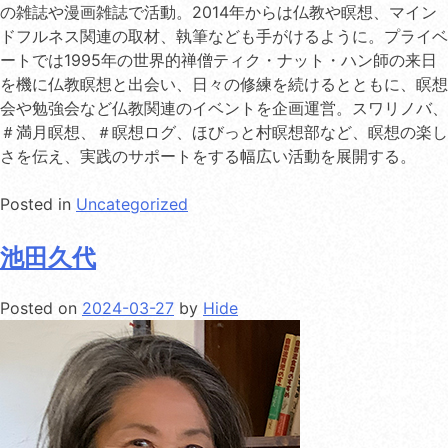
の雑誌や漫画雑誌で活動。2014年からは仏教や瞑想、マイン
ドフルネス関連の取材、執筆なども手がけるように。プライベ
ートでは1995年の世界的禅僧ティク・ナット・ハン師の来日
を機に仏教瞑想と出会い、日々の修練を続けるとともに、瞑想
会や勉強会など仏教関連のイベントを企画運営。スワリノバ、
＃満月瞑想、＃瞑想ログ、ほびっと村瞑想部など、瞑想の楽し
さを伝え、実践のサポートをする幅広い活動を展開する。
Posted in
Uncategorized
池田久代
Posted on
2024-03-27
by
Hide