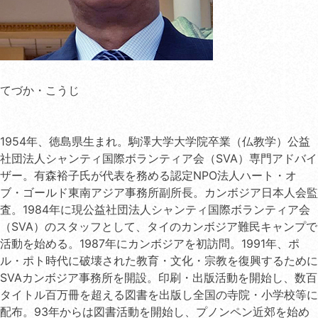
てづか・こうじ
1954年、徳島県生まれ。駒澤大学大学院卒業（仏教学）公益
社団法人シャンティ国際ボランティア会（SVA）専門アドバイ
ザー。有森裕子氏が代表を務める認定NPO法人ハート・オ
ブ・ゴールド東南アジア事務所副所長。カンボジア日本人会監
査。1984年に現公益社団法人シャンティ国際ボランティア会
（SVA）のスタッフとして、タイのカンボジア難民キャンプで
活動を始める。1987年にカンボジアを初訪問。1991年、ポ
ル・ポト時代に破壊された教育・文化・宗教を復興するために
SVAカンボジア事務所を開設。印刷・出版活動を開始し、数百
タイトル百万冊を超える図書を出版し全国の寺院・小学校等に
配布。93年からは図書活動を開始し、プノンペン近郊を始め