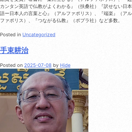
カンタン英語で仏教がよくわかる』（扶桑社）『訳せない日本
語ー日本人の言葉と心』（アルファポリス）、『端楽』（アル
ファポリス）、『つながる仏教』（ポプラ社）など多数。
Posted in
Uncategorized
手束耕治
Posted on
2025-07-08
by
Hide