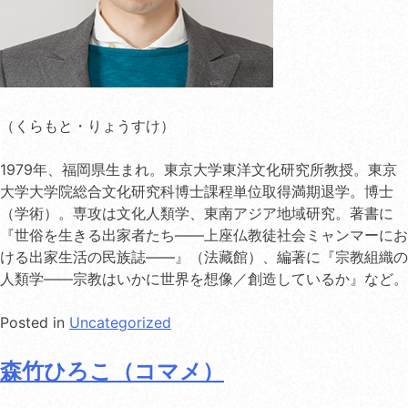
（くらもと・りょうすけ）
1979年、福岡県生まれ。東京大学東洋文化研究所教授。東京
大学大学院総合文化研究科博士課程単位取得満期退学。博士
（学術）。専攻は文化人類学、東南アジア地域研究。著書に
『世俗を生きる出家者たち——上座仏教徒社会ミャンマーにお
ける出家生活の民族誌——』（法藏館）、編著に『宗教組織の
人類学——宗教はいかに世界を想像／創造しているか』など。
Posted in
Uncategorized
森竹ひろこ（コマメ）